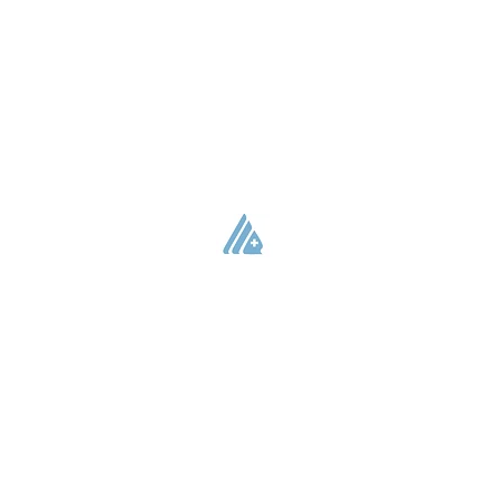
医療法人社団 楽生会
​皆川病院
〒059-0012
登別市中央町3丁目20番地5
TEL：0143 - 88 - 0111
Copyright(C) 皆川病院