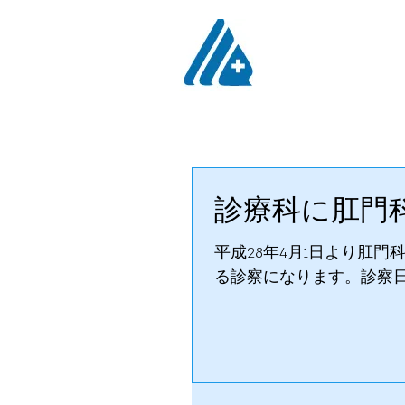
医療法人社団 
皆川
HOME
病院紹介
肛
診療科に肛門
平成28年4月1日より肛
る診察になります。診察