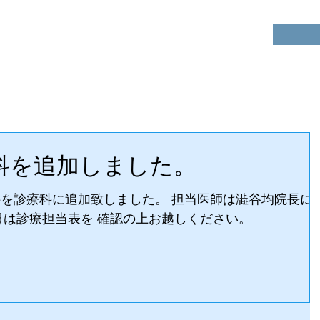
楽生会
病院
門治療
介護事業
入院案内
採用情報
科を追加しました。
門科を診療科に追加致しました。 担当医師は澁谷均院長に
日は診療担当表を 確認の上お越しください。