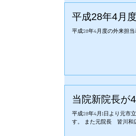
平成28年4
平成28年4月度の外来担
当院新院長が
平成28年4月1日より元
す。 また元院長 皆川